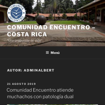
Saltar
al
contenido
COMUNIDAD ENCUENTRO –
COSTA RICA
"Una propuesta de vida."
Menú
AUTOR:
ADMINALBERT
PUBLICADO
21 AGOSTO 2019
EL
Comunidad Encuentro atiende
muchachos con patología dual